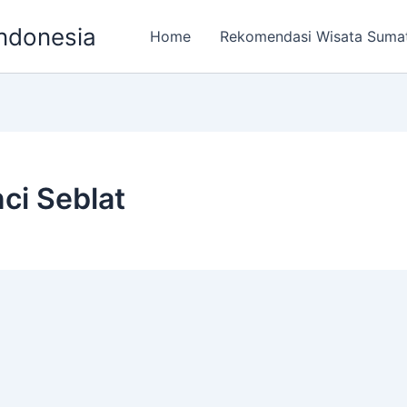
ndonesia
Home
Rekomendasi Wisata Suma
ci Seblat