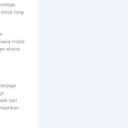
, ombak
untuk long
an
uaca tropis
an ekstra
menjaga
gi
aik dari
mastikan