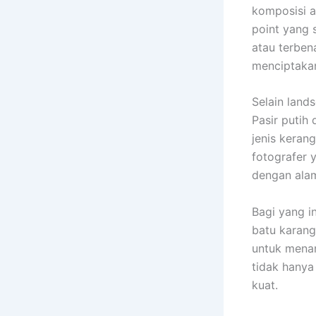
komposisi a
point yang 
atau terben
menciptakan
Selain land
Pasir putih
jenis keran
fotografer 
dengan alam
Bagi yang i
batu karang
untuk menan
tidak hanya
kuat.