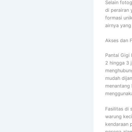
Selain fotog
di perairan
formasi uni
airnya yang
Akses dan Fa
Pantai Gigi
2 hingga 3 j
menghubung
mudah dijan
menantang k
menggunakan
Fasilitas d
warung keci
kendaraan p
pesona alam