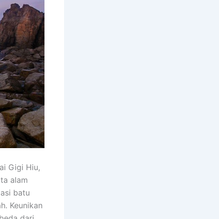
i Gigi Hiu,
ata alam
asi batu
h. Keunikan
beda dari