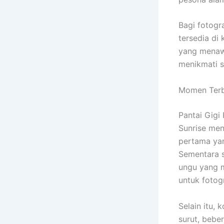
Bagi fotogr
tersedia di
yang menaw
menikmati s
Momen Terba
Pantai Gig
Sunrise men
pertama yan
Sementara s
ungu yang 
untuk fotog
Selain itu, 
surut, bebe