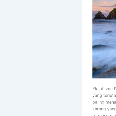
Eksotisme P
yang terlet
paling mena
karang yang
formasi bat