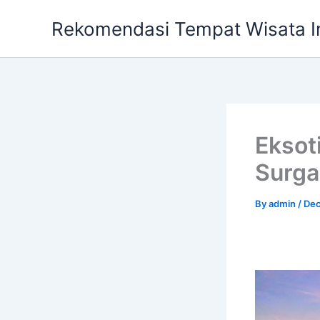
Skip
Rekomendasi Tempat Wisata I
to
content
Eksot
Surga
By
admin
/
Dec