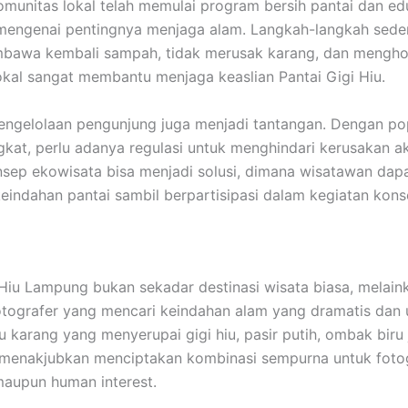
munitas lokal telah memulai program bersih pantai dan ed
mengenai pentingnya menjaga alam. Langkah-langkah sede
bawa kembali sampah, tidak merusak karang, dan menghor
okal sangat membantu menjaga keaslian Pantai Gigi Hiu.
 pengelolaan pengunjung juga menjadi tantangan. Dengan po
kat, perlu adanya regulasi untuk menghindari kerusakan ak
nsep ekowisata bisa menjadi solusi, dimana wisatawan dap
eindahan pantai sambil berpartisipasi dalam kegiatan kons
 Hiu Lampung bukan sekadar destinasi wisata biasa, melain
otografer yang mencari keindahan alam yang dramatis dan 
 karang yang menyerupai gigi hiu, pasir putih, ombak biru j
 menakjubkan menciptakan kombinasi sempurna untuk fotog
aupun human interest.