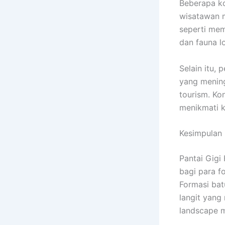
Beberapa ko
wisatawan 
seperti mem
dan fauna l
Selain itu,
yang mening
tourism. Ko
menikmati k
Kesimpulan
Pantai Gigi
bagi para f
Formasi batu
langit yang
landscape m