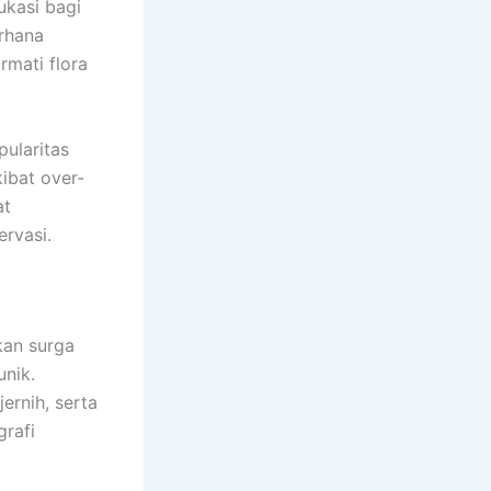
ukasi bagi
rhana
mati flora
pularitas
ibat over-
at
ervasi.
kan surga
unik.
ernih, serta
rafi