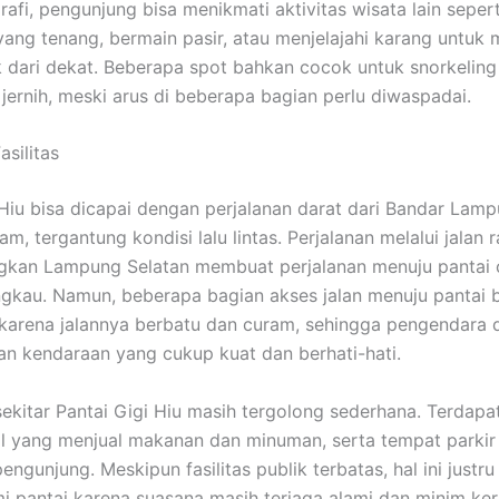
rafi, pengunjung bisa menikmati aktivitas wisata lain seper
 yang tenang, bermain pasir, atau menjelajahi karang untuk 
k dari dekat. Beberapa spot bahkan cocok untuk snorkeling
 jernih, meski arus di beberapa bagian perlu diwaspadai.
silitas
 Hiu bisa dicapai dengan perjalanan darat dari Bandar Lamp
am, tergantung kondisi lalu lintas. Perjalanan melalui jalan 
kan Lampung Selatan membuat perjalanan menuju pantai
gkau. Namun, beberapa bagian akses jalan menuju pantai b
arena jalannya berbatu dan curam, sehingga pengendara d
 kendaraan yang cukup kuat dan berhati-hati.
i sekitar Pantai Gigi Hiu masih tergolong sederhana. Terdap
l yang menjual makanan dan minuman, serta tempat parkir
engunjung. Meskipun fasilitas publik terbatas, hal ini just
i pantai karena suasana masih terjaga alami dan minim ke