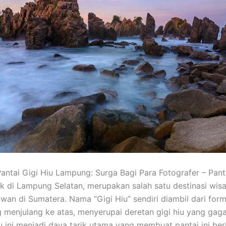
antai Gigi Hiu Lampung: Surga Bagi Para Fotografer – Panta
ak di Lampung Selatan, merupakan salah satu destinasi wis
wan di Sumatera. Nama “Gigi Hiu” sendiri diambil dari form
 menjulang ke atas, menyerupai deretan gigi hiu yang gaga
u ini menjadi daya tarik utama yang membuat pantai ini ber