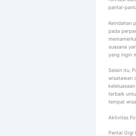
pantai-pant
Keindahan p
pada perpad
memamerkan
suasana yan
yang ingin
Selain itu, 
wisatawan d
keleluasaan
terbaik unt
tempat wisat
Aktivitas F
Pantai Gigi