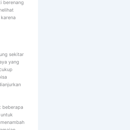
ti berenang
melihat
 karena
ung sekitar
raya yang
 cukup
isa
ianjurkan
at beberapa
 untuk
ru menambah
ramaian.