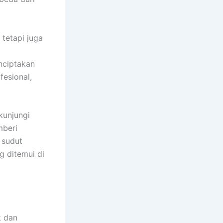
 tetapi juga
nciptakan
fesional,
ikunjungi
mberi
 sudut
g ditemui di
k dan