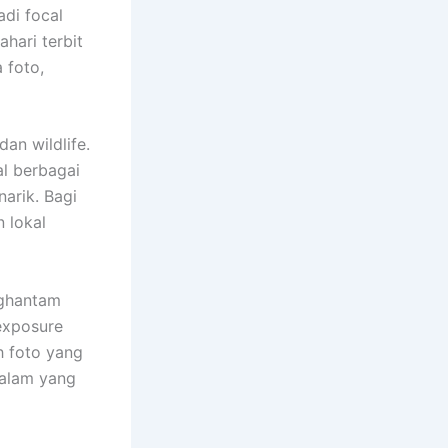
di focal
hari terbit
 foto,
an wildlife.
al berbagai
arik. Bagi
 lokal
nghantam
 exposure
h foto yang
 alam yang