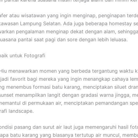
afer atau wisatawan yang ingin menginap, penginapan terd
 kawasan Lampung Selatan. Ada juga beberapa homestay s
arkan pengalaman menginap dekat dengan alam, sehingga
uasana pantai saat pagi dan sore dengan lebih leluasa.
ik untuk Fotografi
i Hiu menawarkan momen yang berbeda tergantung waktu k
jadi favorit bagi mereka yang ingin menangkap cahaya le
g menembus formasi batu karang, menciptakan siluet dram
unset menampilkan langit dengan gradasi warna jingga, m
memantul di permukaan air, menciptakan pemandangan spe
rafi landscape.
kondisi pasang dan surut air laut juga memengaruhi hasil foto
rapa batu karang yang biasanya tertutup air muncul, memb