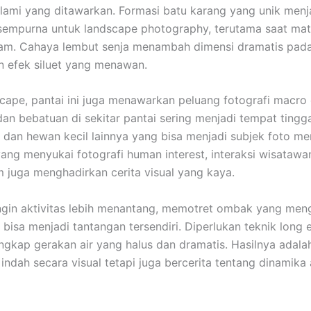
lami yang ditawarkan. Formasi batu karang yang unik menja
sempurna untuk landscape photography, terutama saat mata
am. Cahaya lembut senja menambah dimensi dramatis pada
 efek siluet yang menawan.
scape, pantai ini juga menawarkan peluang fotografi macro d
 dan bebatuan di sekitar pantai sering menjadi tempat tingg
g dan hewan kecil lainnya yang bisa menjadi subjek foto men
yang menyukai fotografi human interest, interaksi wisatawan
 juga menghadirkan cerita visual yang kaya.
ngin aktivitas lebih menantang, memotret ombak yang me
 bisa menjadi tantangan tersendiri. Diperlukan teknik long
gkap gerakan air yang halus dan dramatis. Hasilnya adala
 indah secara visual tetapi juga bercerita tentang dinamika