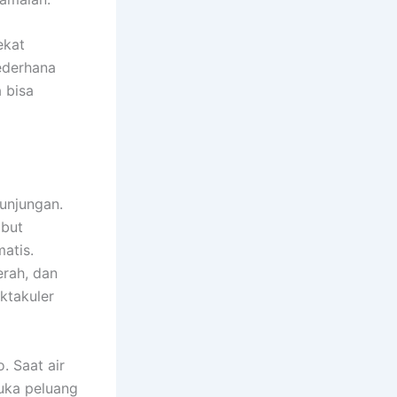
ekat
ederhana
 bisa
unjungan.
mbut
atis.
erah, dan
ktakuler
. Saat air
uka peluang