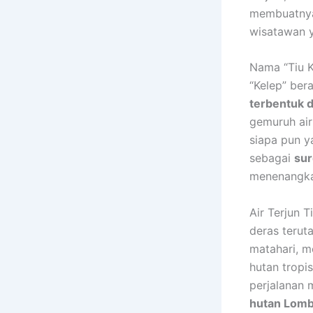
membuatnya 
wisatawan y
Nama “Tiu K
“Kelep” ber
terbentuk d
gemuruh air
siapa pun 
sebagai
sur
menenangka
Air Terjun T
deras terut
matahari, m
hutan tropi
perjalanan 
hutan Lomb