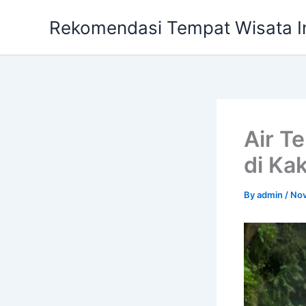
Skip
Rekomendasi Tempat Wisata I
to
content
Air T
di Ka
By
admin
/
Nov