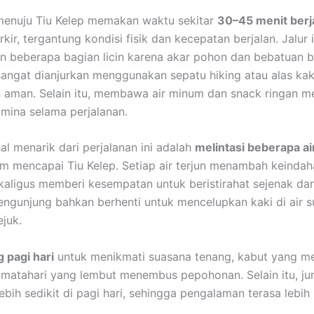
menuju Tiu Kelep memakan waktu sekitar
30–45 menit berja
rkir, tergantung kondisi fisik dan kecepatan berjalan. Jalur in
 beberapa bagian licin karena akar pohon dan bebatuan b
 sangat dianjurkan menggunakan sepatu hiking atau alas ka
 aman. Selain itu, membawa air minum dan snack ringan 
mina selama perjalanan.
al menarik dari perjalanan ini adalah
melintasi beberapa ai
m mencapai Tiu Kelep. Setiap air terjun menambah keindaha
ekaligus memberi kesempatan untuk beristirahat sejenak dan
ngunjung bahkan berhenti untuk mencelupkan kaki di air s
ejuk.
 pagi hari
untuk menikmati suasana tenang, kabut yang m
matahari yang lembut menembus pepohonan. Selain itu, ju
ebih sedikit di pagi hari, sehingga pengalaman terasa lebih