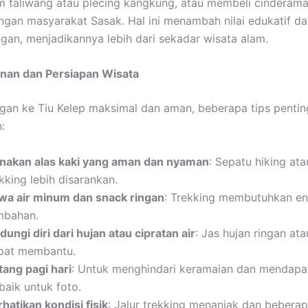
m taliwang atau plecing kangkung, atau membeli cinderama
angan masyarakat Sasak. Hal ini menambah nilai edukatif d
gan, menjadikannya lebih dari sekadar wisata alam.
anan dan Persiapan Wisata
gan ke Tiu Kelep maksimal dan aman, beberapa tips pentin
:
nakan alas kaki yang aman dan nyaman
: Sepatu hiking ata
kking lebih disarankan.
wa air minum dan snack ringan
: Trekking membutuhkan en
mbahan.
dungi diri dari hujan atau cipratan air
: Jas hujan ringan at
pat membantu.
tang pagi hari
: Untuk menghindari keramaian dan mendapa
baik untuk foto.
hatikan kondisi fisik
: Jalur trekking menanjak dan bebera