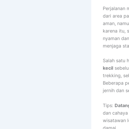
Perjalanan 
dari area pa
aman, namun
karena itu,
nyaman dan
menjaga sta
Salah satu h
kecil
sebelu
trekking, s
Beberapa pe
jernih dan s
Tips:
Datang
dan cahaya 
wisatawan l
damai.